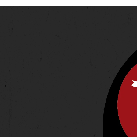
O
D
E
E
V
E
N