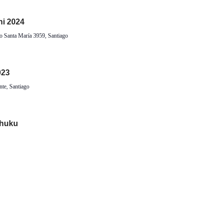
hi 2024
 Santa María 3959, Santiago
023
nte, Santiago
shuku