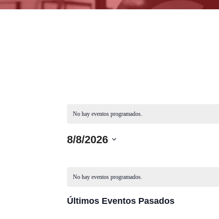
No hay eventos programados.
8/8/2026
S
e
C
l
No hay eventos programados.
e
A
c
Últimos Eventos Pasados
c