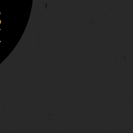
D
E
E
D
E
A
V
E
Y
N
V
T
I
O