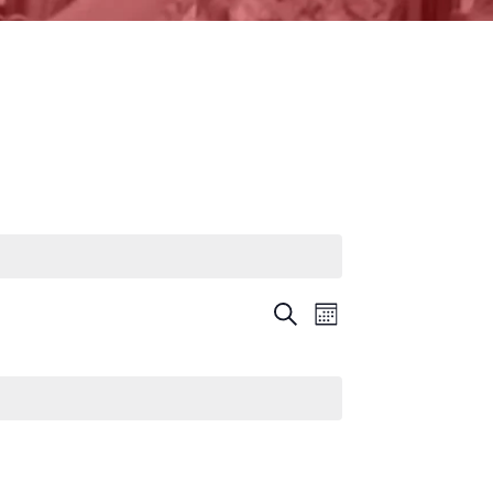
N
N
B
M
U
E
S
S
C
A
A
A
R
V
V