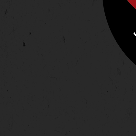
T
O
S