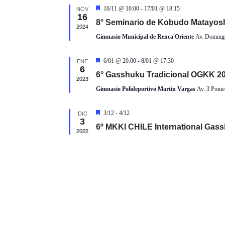
i
NOV
D
16/11 @ 10:00
-
17/01 @ 18:15
L
16
o
e
8° Seminario de Kobudo Matayos
s
2024
n
t
Gimnasio Municipal de Renca Oriente
Av. Domingo
a
a
E
c
l
a
ENE
D
6/01 @ 20:00
-
8/01 @ 17:30
a
d
6
e
o
6° Gasshuku Tradicional OGKK 2
N
f
s
2023
t
e
Gimnasio Polideportivo Martín Vargas
Av. 3 Ponie
a
c
c
D
a
h
DIC
D
3/12
-
4/12
d
3
e
a
o
6º MKKI CHILE International Gas
s
2022
.
t
A
a
c
a
d
R
o
I