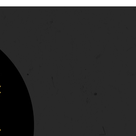
E
D
V
E
I
B
S
Ú
T
S
A
Q
S
U