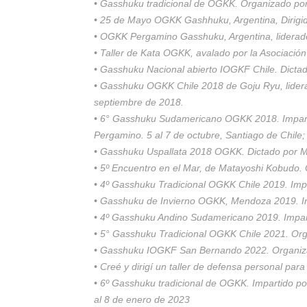
• Gasshuku tradicional de OGKK. Organizado por 
• 25 de Mayo OGKK Gashhuku, Argentina, Dirigi
• OGKK Pergamino Gasshuku, Argentina, liderado
• Taller de Kata OGKK, avalado por la Asociaci
• Gasshuku Nacional abierto IOGKF Chile. Dicta
• Gasshuku OGKK Chile 2018 de Goju Ryu, lider
septiembre de 2018.
• 6° Gasshuku Sudamericano OGKK 2018. Impart
Pergamino. 5 al 7 de octubre, Santiago de Chile;
• Gasshuku Uspallata 2018 OGKK. Dictado por Ma
• 5º Encuentro en el Mar, de Matayoshi Kobudo.
• 4º Gasshuku Tradicional OGKK Chile 2019. Imp
• Gasshuku de Invierno OGKK, Mendoza 2019. Imp
• 4º Gasshuku Andino Sudamericano 2019. Impart
• 5° Gasshuku Tradicional OGKK Chile 2021. Org
• Gasshuku IOGKF San Bernando 2022. Organizad
• Creé y dirigí un taller de defensa personal pa
• 6º Gasshuku tradicional de OGKK. Impartido po
al 8 de enero de 2023