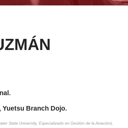
UZMÁN
nal.
cer, Yuetsu Branch Dojo.
ter State University, Especializado en Gestión de la Aviación),