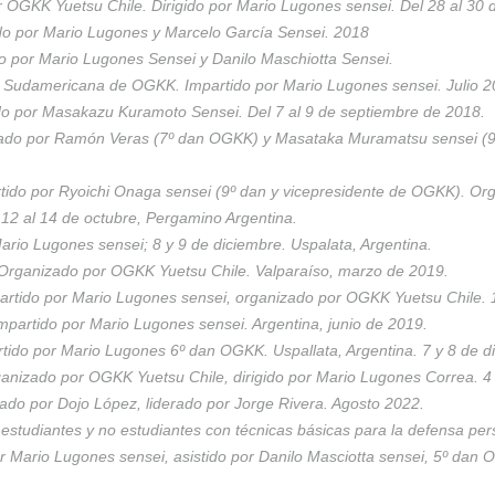
OGKK Yuetsu Chile. Dirigido por Mario Lugones sensei. Del 28 al 30 d
do por Mario Lugones y Marcelo García Sensei. 2018
 por Mario Lugones Sensei y Danilo Maschiotta Sensei.
ón Sudamericana de OGKK. Impartido por Mario Lugones sensei. Julio 2
do por Masakazu Kuramoto Sensei. Del 7 al 9 de septiembre de 2018.
ado por Ramón Veras (7º dan OGKK) y Masataka Muramatsu sensei (9º
ido por Ryoichi Onaga sensei (9º dan y vicepresidente de OGKK). O
 12 al 14 de octubre, Pergamino Argentina.
rio Lugones sensei; 8 y 9 de diciembre. Uspalata, Argentina.
 Organizado por OGKK Yuetsu Chile. Valparaíso, marzo de 2019.
artido por Mario Lugones sensei, organizado por OGKK Yuetsu Chile. 
artido por Mario Lugones sensei. Argentina, junio de 2019.
ido por Mario Lugones 6º dan OGKK. Uspallata, Argentina. 7 y 8 de d
anizado por OGKK Yuetsu Chile, dirigido por Mario Lugones Correa. 4 
o por Dojo López, liderado por Jorge Rivera. Agosto 2022.
ra estudiantes y no estudiantes con técnicas básicas para la defensa 
r Mario Lugones sensei, asistido por Danilo Masciotta sensei, 5º dan