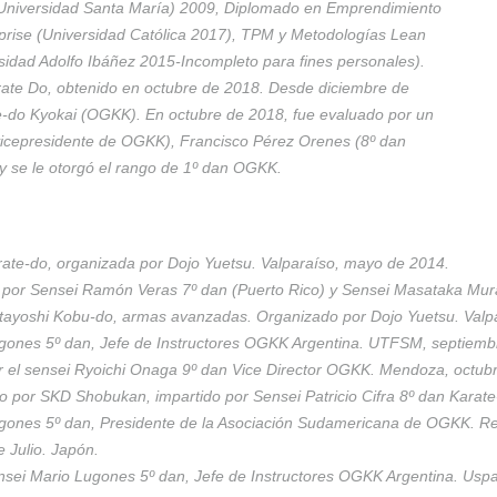
Universidad Santa María) 2009, Diplomado en Emprendimiento
rprise (Universidad Católica 2017), TPM y Metodologías Lean
idad Adolfo Ibáñez 2015-Incompleto para fines personales).
rate Do, obtenido en octubre de 2018. Desde diciembre de
-do Kyokai (OGKK). En octubre de 2018, fue evaluado por un
vicepresidente de OGKK), Francisco Pérez Orenes (8º dan
 se le otorgó el rango de 1º dan OGKK.
rate-do, organizada por Dojo Yuetsu. Valparaíso, mayo de 2014.
o por Sensei Ramón Veras 7º dan (Puerto Rico) y Sensei Masataka Mur
tayoshi Kobu-do, armas avanzadas. Organizado por Dojo Yuetsu. Valp
ugones 5º dan, Jefe de Instructores OGKK Argentina. UTFSM, septiemb
or el sensei Ryoichi Onaga 9º dan Vice Director OGKK. Mendoza, octub
ado por SKD Shobukan, impartido por Sensei Patricio Cifra 8º dan Kar
Lugones 5º dan, Presidente de la Asociación Sudamericana de OGKK. 
 Julio. Japón.
nsei Mario Lugones 5º dan, Jefe de Instructores OGKK Argentina. Usp