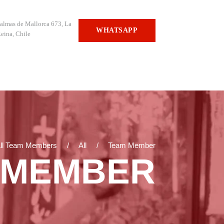
almas de Mallorca 673, La
WHATSAPP
eina, Chile
ll Team Members
All
Team Member
 MEMBER