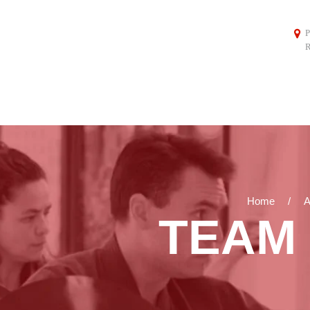
P
R
Home
A
TEAM