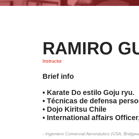
RAMIRO G
Instructor
Brief info
•⁠ ⁠Karate Do estilo Goju ryu.
•⁠ Técnicas de defensa perso
•⁠ ⁠Dojo Kiritsu Chile
•⁠ ⁠International affairs Offi
- Ingeniero Comercial Aeronáutico (USA, Bridgewa