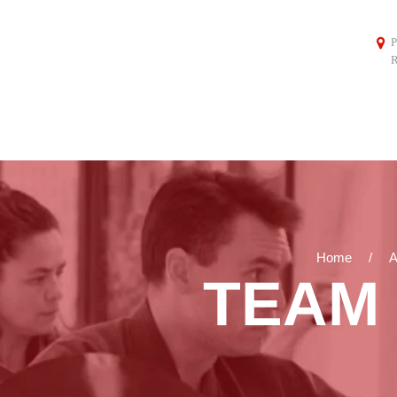
P
R
Home
A
TEAM