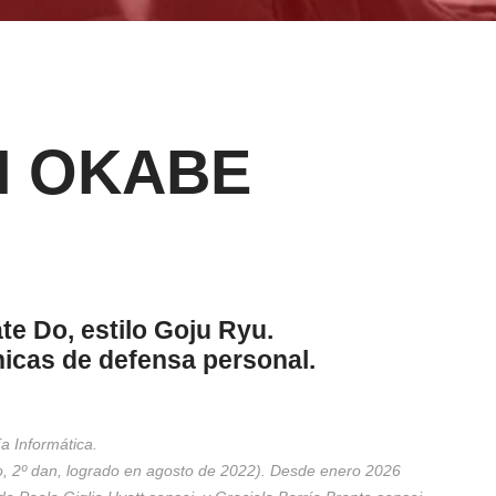
N OKABE
ate Do, estilo Goju Ryu.
cnicas de defensa personal.
ía Informática.
o, 2º dan, logrado en agosto de 2022). Desde enero 2026