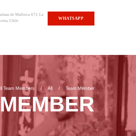
almas de Mallorca 673, La
WHATSAPP
eina, Chile
ll Team Members
All
Team Member
 MEMBER