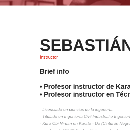
SEBASTIÁ
Instructor
Brief info
•⁠ Profesor instructor de Kar
•⁠ Profesor instructor en Té
- Licenciado en ciencias de la ingenería.
- Titulado en Ingeniería Civil Industrial e Ingenier
- Kuro Obi Ni-dan en Karate - Do (Cinturón Negr