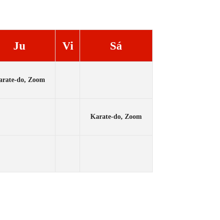
Ju
Vi
Sá
arate-do, Zoom
Karate-do, Zoom