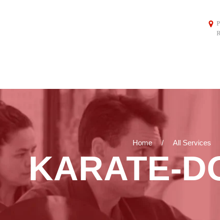
P
R
Home
All Services
KARATE-D