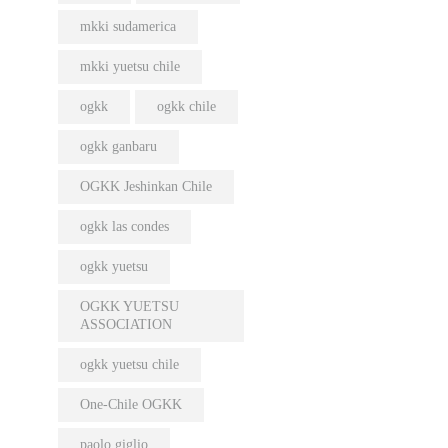
mkki sudamerica
mkki yuetsu chile
ogkk
ogkk chile
ogkk ganbaru
OGKK Jeshinkan Chile
ogkk las condes
ogkk yuetsu
OGKK YUETSU
ASSOCIATION
ogkk yuetsu chile
One-Chile OGKK
paolo giglio