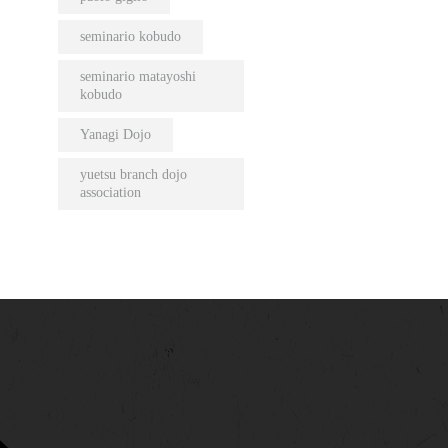
seminario kobudo
seminario matayoshi
kobudo
Yanagi Dojo
yuetsu branch dojo
association