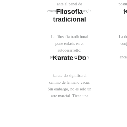
físico, mental y en lo
aprend
ante el panel de
postu
espiritual. Horario y
Filosofía
Nu
examinadores, varían según
co
detalles Horario: Viernes de
rápid
la escuela.
tradicional
18:30…
sus
La filosofía tradicional
La d
¡
pone énfasis en el
con
autodesarrollo:
Karate -Do
perseverancia, valentía y
enca
virtud.
re
reali
karate-do significa el
camino de la mano vacía.
Sin embargo, no es solo un
arte marcial. Tiene una
filosofía, que está basada en
buscar un equilibrio en la
vida diaria del ser humano.