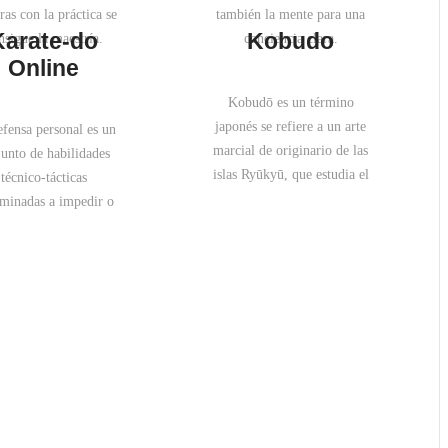
er y fortalecer lazos.
ras con la práctica se
también la mente para una
Karate-do
Kobudo
estros hijos crecen
nsigue la maestría.
conciencia clara.
o, y tarde o temprano
Online
 tiempos serán más
Kobudō es un término
limitados…
japonés se refiere a un arte
efensa personal es un
Aprovechemos…
marcial de originario de las
junto de habilidades
islas Ryūkyū, que estudia el
técnico-tácticas
uso de las armas
minadas a impedir o
tradicionales de madera o
peler​ una agresión,
metal.
zadas por uno mismo y
para sí mismo.