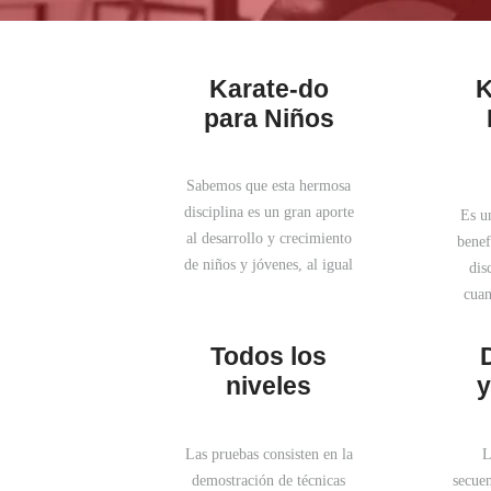
Karate-do
K
para Niños
Sabemos que esta hermosa
disciplina es un gran aporte
Es u
al desarrollo y crecimiento
benef
de niños y jóvenes, al igual
dis
que para quienes practican
cuan
Kárate-Do, fortaleciendo
junt
cuerpo, mente y espíritu.
En ti
Todos los
Las bondades de esta
d
niveles
y
Disciplina son un gran
o
aporte para el desarrollo y
com
crecimiento integral,
con
Las pruebas consisten en la
L
contribuyendo tanto en lo
inva
demostración de técnicas
secue