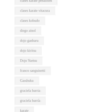
clases karate peñalolen
clases karate vitacura
clases kobudo
diego ainol
dojo ganbaru
dojo kiritsu
Dojo Yuetsu
franco sanguinetti
Gasshuku
graciela barria
graciela barría
karate