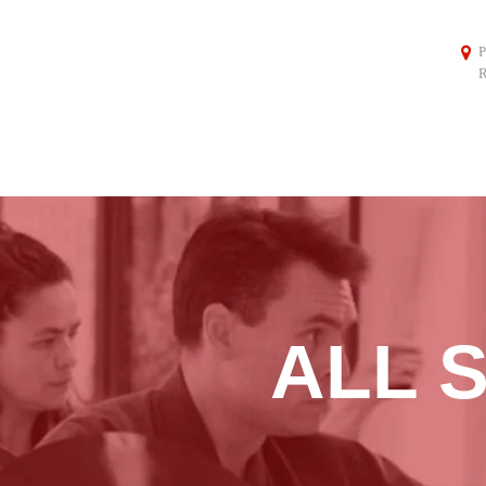
P
R
ALL 