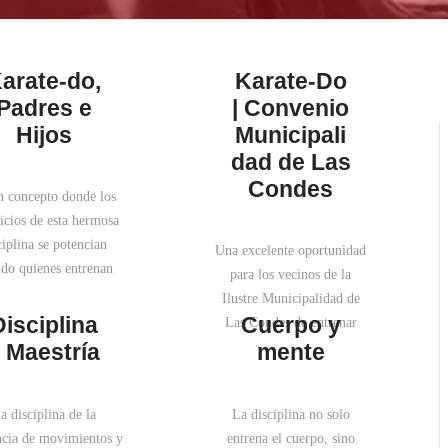
arate-do,
Karate-Do
Padres e
| Convenio
Hijos
Municipali
dad de Las
Condes
n concepto donde los
icios de esta hermosa
ciplina se potencian
Una excelente oportunidad
do quienes entrenan
para los vecinos de la
os son padres e hijos.
Ilustre Municipalidad de
empos donde el día a
Disciplina
Cuerpo y
Las Condes de entrenar
ía nos deja menos
Karate-do tanto modalidad
 Maestría
mente
portunidades para
online y presencial
partir, Karate-do se
vierte en un espacio
a disciplina de la
La disciplina no solo
luable para disfrutar,
ncia de movimientos y
entrena el cuerpo, sino