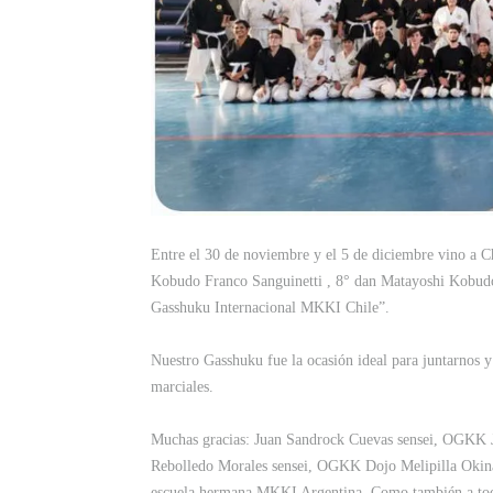
Entre el 30 de noviembre y el 5 de diciembre vino a C
Kobudo Franco Sanguinetti , 8° dan Matayoshi Kobudo
Gasshuku Internacional MKKI Chile”.
Nuestro Gasshuku fue la ocasión ideal para juntarno
marciales.
Muchas gracias: Juan Sandrock Cuevas sensei, OGKK 
Rebolledo Morales sensei, OGKK Dojo Melipilla Okina
escuela hermana MKKI Argentina. Como también a todo