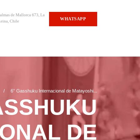
almas de Mallorca 673, La
WHATSAPP
eina, Chile
6° Gasshuku Internacional de Matayoshi...
ASSHUKU
IONAL DE