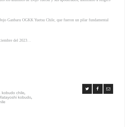
Dojo Ganbaru OGKK Yuetsu Chile, que fueron un pilar fundamental
 diciembre del 2023…
,
kobudo chile
,
Matayoshi kobudo
,
ile