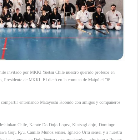
hile invitado por MKKI Yuetsu Chile nuestro querido profesor en
, Presidente de MKKI. El dictó en la comuna de Maipú el “6º
s y compartir entrenando Matayoshi Kobudo con amigos y compañeros
Jeshinkan Chile, Karate Do Dojo Lopez, Kintsugi dojo, Domingo
wa Goju Ryu, Camilo Muñoz sensei, Ignacio Urra sensei y a nuestra
s los alumnos de Dojo Yuetsu y sus apoderados, asimismo a Rogers