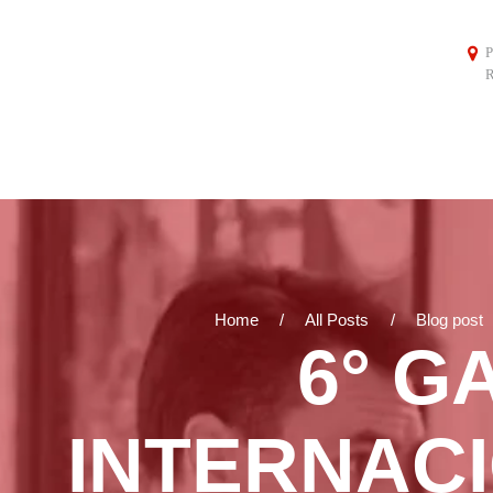
P
R
Home
All Posts
Blog post
6° G
INTERNAC