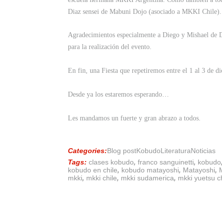
Diaz sensei de Mabuni Dojo (asociado a MKKI Chile).
Agradecimientos especialmente a Diego y Mishael de 
para la realización del evento.
En fin, una Fiesta que repetiremos entre el 1 al 3 de
Desde ya los estaremos esperando…
Les mandamos un fuerte y gran abrazo a todos.
Categories:
Blog post
Kobudo
Literatura
Noticias
Tags:
clases kobudo
,
franco sanguinetti
,
kobudo
kobudo en chile
,
kobudo matayoshi
,
Matayoshi
,
mkki
,
mkki chile
,
mkki sudamerica
,
mkki yuetsu ch