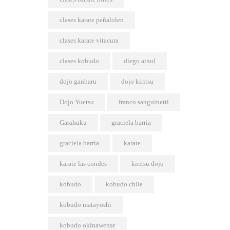
clases karate peñalolen
clases karate vitacura
clases kobudo
diego ainol
dojo ganbaru
dojo kiritsu
Dojo Yuetsu
franco sanguinetti
Gasshuku
graciela barria
graciela barría
karate
karate las condes
kiritsu dojo
kobudo
kobudo chile
kobudo matayoshi
kobudo okinawense