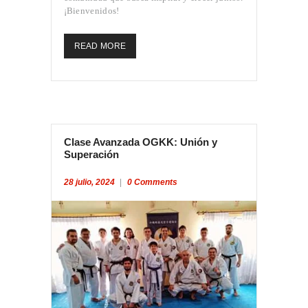
¡Bienvenidos!
READ MORE
INICIO
PROFESORES
CLASES
Clase Avanzada OGKK: Unión y
Superación
CONVENIO
OGKK YUETSU
28 julio, 2024
0
Comments
ASSOCIATION
BLOG
CONTACTO