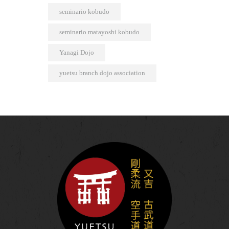
seminario kobudo
seminario matayoshi kobudo
Yanagi Dojo
yuetsu branch dojo association