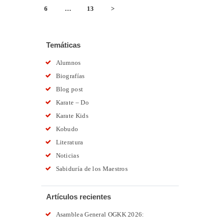
DE
PAGE
6
…
PAGE
13
>
ENTRADAS
Temáticas
Alumnos
Biografías
Blog post
Karate – Do
Karate Kids
Kobudo
Literatura
Noticias
Sabiduría de los Maestros
Artículos recientes
Asamblea General OGKK 2026: