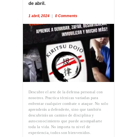
de abril.
1 abril, 2024
0
Comments
Descubre el arte de la defensa personal con
nosotros. Practica técnicas variadas para
enfrentar cualquier combate o ataque. No solo
aprenderás a defenderte, sino que también
descubrirás un camino de disciplina y
autoconocimiento que puede acompañarte
toda la vida. No importa tu nivel de
experiencia, todos son bienvenidos.