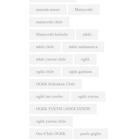
masuda sensei
Matayoshi
matayoshi chile
Matayoshi kobudo
mkki
mkki chile
mkki sudamerica
mkki yuetsu chile
ogkk
ogkk chile
ogkk ganbaru
OGKK Jeshinkan Chile
ogkk las condes
ogkk yuetsu
OGKK YUETSU ASSOCIATION
ogkk yuetsu chile
One-Chile OGKK
paolo giglio