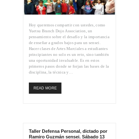
Hoy queremos compartir con ustedes, como
Yuetsu Branch Dojo Association, un
pensamiento sobre el desafío y la importancia
de enseñar a grados bajos para un sensei.
Hacer clases de Artes Marciales a estudiantes
principiantes no solo es un reto, sino también
una oportunidad invaluable. Es en estos
primeros pasos donde se forjan las bases de la
disciplina, la técnica y…
READ MORE
Taller Defensa Personal, dictado por
Ramiro Guzmán sensei. Sábado 13