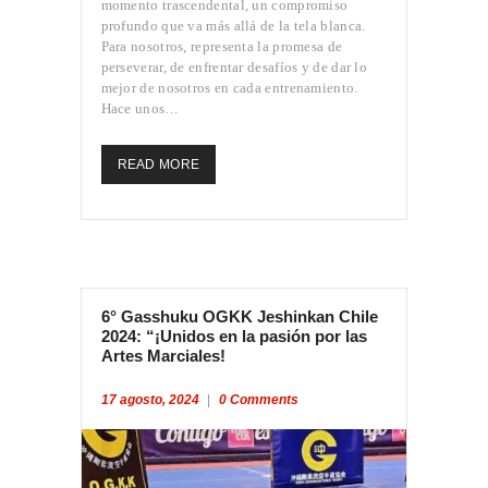
momento trascendental, un compromiso
profundo que va más allá de la tela blanca.
Para nosotros, representa la promesa de
perseverar, de enfrentar desafíos y de dar lo
mejor de nosotros en cada entrenamiento.
Hace unos…
READ MORE
6° Gasshuku OGKK Jeshinkan Chile
2024: “¡Unidos en la pasión por las
Artes Marciales!
17 agosto, 2024
0
Comments