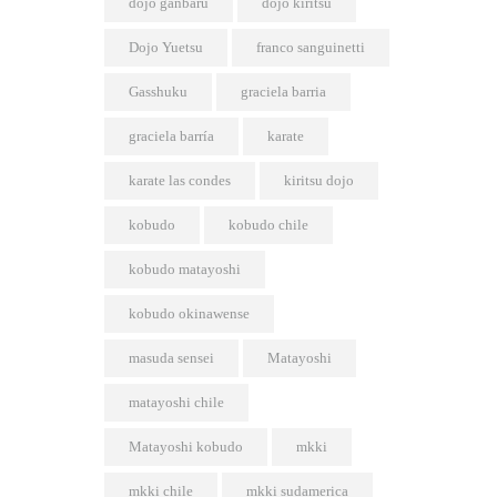
dojo ganbaru
dojo kiritsu
Dojo Yuetsu
franco sanguinetti
Gasshuku
graciela barria
graciela barría
karate
karate las condes
kiritsu dojo
kobudo
kobudo chile
kobudo matayoshi
kobudo okinawense
masuda sensei
Matayoshi
matayoshi chile
Matayoshi kobudo
mkki
mkki chile
mkki sudamerica