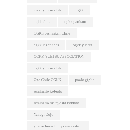
mkki yuetsu chile
ogkk
ogkk chile
ogkk ganbaru
OGKK Jeshinkan Chile
ogkk las condes
ogkk yuetsu
OGKK YUETSU ASSOCIATION
ogkk yuetsu chile
One-Chile OGKK
paolo giglio
seminario kobudo
seminario matayoshi kobudo
Yanagi Dojo
yuetsu branch dojo association