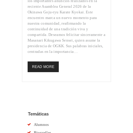
los importantes anuncios realizados en la
CLASES
reciente Asamblea General 2026 de la
Okinawa Goju-ryu Karate Kyokai. Este
CONVENIO
encuentro marca un nuevo momento para
OGKK YUETSU
nuestra comunidad, reafirmando la
ASSOCIATION
continuidad de una tradición viva y
compartida. Deseamos felicitar sinceramente a
BLOG
Masanari Kikugawa Sensei, quien asume la
CONTACTO
presidencia de OGKK. Sus palabras iniciales,
centradas en la importancia…
READ MORE
Temáticas
Alumnos
Biografías