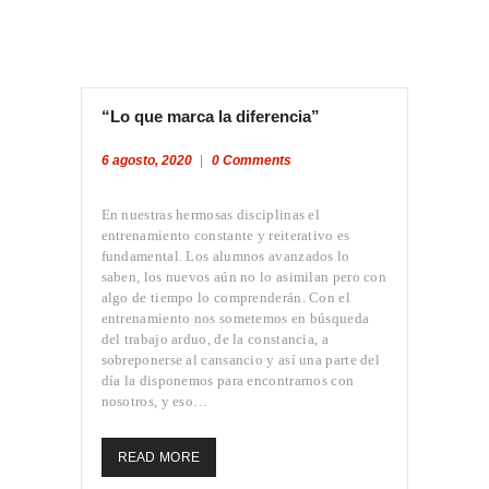
“Lo que marca la diferencia”
6 agosto, 2020
0
Comments
En nuestras hermosas disciplinas el
entrenamiento constante y reiterativo es
fundamental. Los alumnos avanzados lo
saben, los nuevos aún no lo asimilan pero con
algo de tiempo lo comprenderán. Con el
entrenamiento nos sometemos en búsqueda
del trabajo arduo, de la constancia, a
sobreponerse al cansancio y así una parte del
día la disponemos para encontrarnos con
nosotros, y eso…
READ MORE