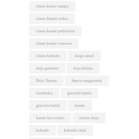
clases karate maipu
clases Karate niños
clases karate peñalolen
clases karate vitacura
clases kobudo
diego ainol
dojo ganbaru
dojo kiritsu
Dojo Yuetsu
franco sanguinetti
Gasshuku
graciela barria
graciela barría
karate
karate las condes
kiritsu dojo
kobudo
kobudo chile