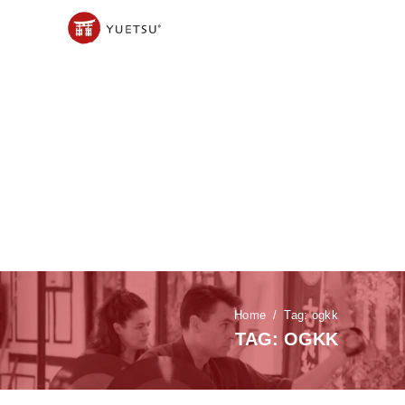
Home
Tag: ogkk
TAG: OGKK