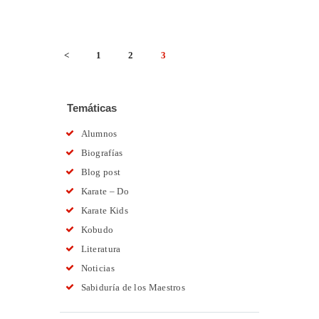
PAGINACIÓN
<
PAGE
1
PAGE
2
PAGE
3
DE
ENTRADAS
Temáticas
Alumnos
Biografías
Blog post
Karate – Do
Karate Kids
Kobudo
Literatura
Noticias
Sabiduría de los Maestros