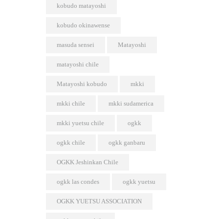
kobudo matayoshi
kobudo okinawense
masuda sensei
Matayoshi
matayoshi chile
Matayoshi kobudo
mkki
mkki chile
mkki sudamerica
mkki yuetsu chile
ogkk
ogkk chile
ogkk ganbaru
OGKK Jeshinkan Chile
ogkk las condes
ogkk yuetsu
OGKK YUETSU ASSOCIATION