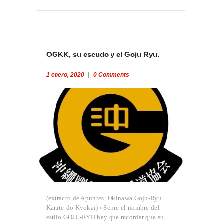
OGKK, su escudo y el Goju Ryu.
1 enero, 2020
0
Comments
(extracto de Apuntes: Okinawa Goju-Ryu
Karate-do Kyokai) «Sobre el nombre del
estilo GOJU-RYU hay que recordar que su