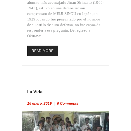
alumno más aventajado Jinan Shinzato (1900-
1945), estuvo en una demostración
campeonato de MEIJI ZINGU en Japón, en
INICIO
1929, cuando fue preguntado por el nombre
PROFESORES
de su estilo de auto defensa, no fue capaz de
CLASES
responder a esa pregunta. De regreso a
Okinawa…
CONVENIO
OGKK YUETSU
READ MORE
ASSOCIATION
BLOG
CONTACTO
La Vida…
16 enero, 2019
0
Comments