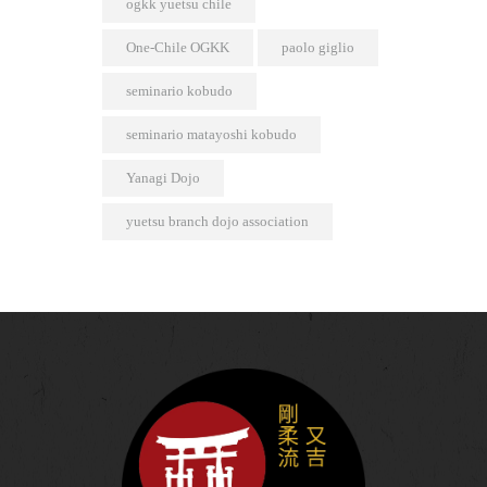
ogkk yuetsu chile
One-Chile OGKK
paolo giglio
seminario kobudo
seminario matayoshi kobudo
Yanagi Dojo
yuetsu branch dojo association