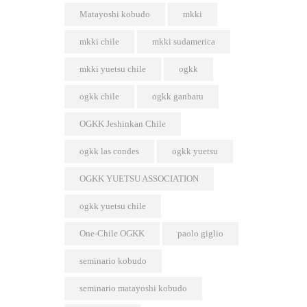
Matayoshi kobudo
mkki
mkki chile
mkki sudamerica
mkki yuetsu chile
ogkk
ogkk chile
ogkk ganbaru
OGKK Jeshinkan Chile
ogkk las condes
ogkk yuetsu
OGKK YUETSU ASSOCIATION
ogkk yuetsu chile
One-Chile OGKK
paolo giglio
seminario kobudo
seminario matayoshi kobudo