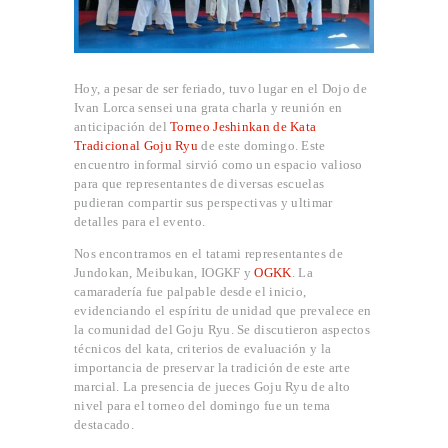
Hoy, a pesar de ser feriado, tuvo lugar en el Dojo de
Ivan Lorca sensei una grata charla y reunión en
anticipación del
Torneo Jeshinkan de Kata
Tradicional Goju Ryu
de este domingo. Este
encuentro informal sirvió como un espacio valioso
para que representantes de diversas escuelas
pudieran compartir sus perspectivas y ultimar
INICIO
detalles para el evento.
PROFESORES
Nos encontramos en el tatami representantes de
CLASES
Jundokan, Meibukan, IOGKF y
OGKK
. La
CONVENIO
camaradería fue palpable desde el inicio,
evidenciando el espíritu de unidad que prevalece en
OGKK YUETSU
la comunidad del Goju Ryu. Se discutieron aspectos
ASSOCIATION
técnicos del kata, criterios de evaluación y la
BLOG
importancia de preservar la tradición de este arte
marcial. La presencia de jueces Goju Ryu de alto
CONTACTO
nivel para el torneo del domingo fue un tema
destacado.