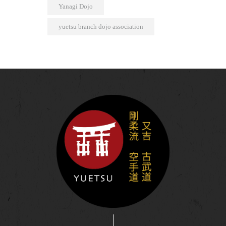
Yanagi Dojo
yuetsu branch dojo association