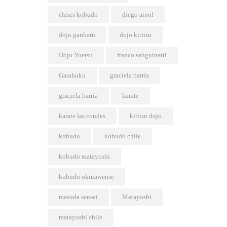
clases kobudo
diego ainol
dojo ganbaru
dojo kiritsu
Dojo Yuetsu
franco sanguinetti
Gasshuku
graciela barria
graciela barría
karate
karate las condes
kiritsu dojo
kobudo
kobudo chile
kobudo matayoshi
kobudo okinawense
masuda sensei
Matayoshi
matayoshi chile