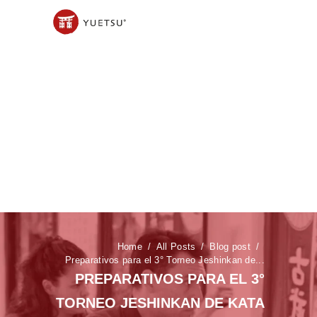
Home
All Posts
Blog post
Preparativos para el 3° Torneo Jeshinkan de...
PREPARATIVOS PARA EL 3°
TORNEO JESHINKAN DE KATA