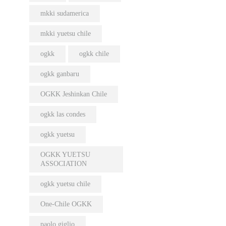
mkki sudamerica
mkki yuetsu chile
ogkk
ogkk chile
ogkk ganbaru
OGKK Jeshinkan Chile
ogkk las condes
ogkk yuetsu
OGKK YUETSU
ASSOCIATION
ogkk yuetsu chile
One-Chile OGKK
paolo giglio