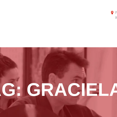
P
R
AG: GRACIEL