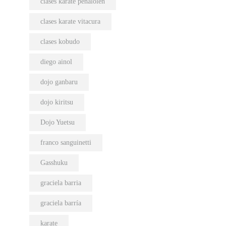
clases karate peñalolen
clases karate vitacura
clases kobudo
diego ainol
dojo ganbaru
dojo kiritsu
Dojo Yuetsu
franco sanguinetti
Gasshuku
graciela barria
graciela barría
karate