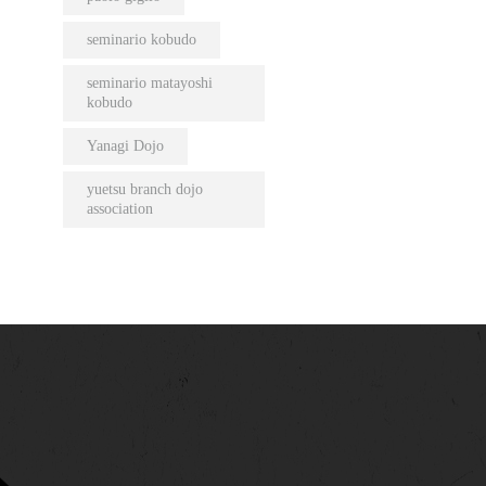
seminario kobudo
seminario matayoshi
kobudo
Yanagi Dojo
yuetsu branch dojo
association