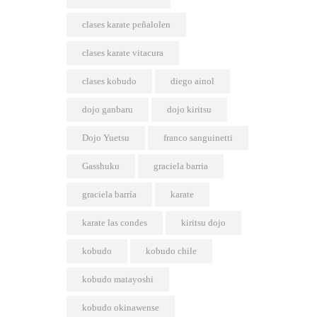
clases karate peñalolen
clases karate vitacura
clases kobudo
diego ainol
dojo ganbaru
dojo kiritsu
Dojo Yuetsu
franco sanguinetti
Gasshuku
graciela barria
graciela barría
karate
karate las condes
kiritsu dojo
kobudo
kobudo chile
kobudo matayoshi
kobudo okinawense