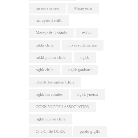
masuda sensei
Matayoshi
matayoshi chile
Matayoshi kobudo
mkki
mkki chile
mkki sudamerica
mkki yuetsu chile
ogkk
ogkk chile
ogkk ganbaru
OGKK Jeshinkan Chile
ogkk las condes
ogkk yuetsu
OGKK YUETSU ASSOCIATION
ogkk yuetsu chile
One-Chile OGKK
paolo giglio