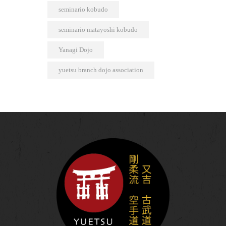
seminario kobudo
seminario matayoshi kobudo
Yanagi Dojo
yuetsu branch dojo association