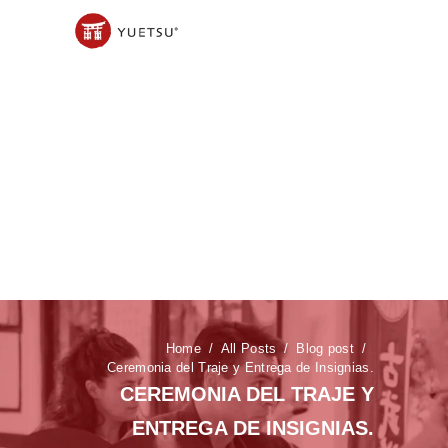
Home
All Posts
Blog post
Ceremonia del Traje y Entrega de Insignias.
CEREMONIA DEL TRAJE Y
ENTREGA DE INSIGNIAS.