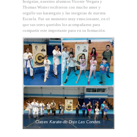
Insignias, nuestros alumnos Vicente Vergara y
INICIO
Thomas Winter recibieron con mucho amor y
orgullo sus karateguis y las insignias de nuestra
PROFESORES
Escuela. Fue un momento muy emocionante, en el
CLASES
que sus seres queridos los acompañaron para
CONVENIO
compartir este importante paso en su formación.
OGKK YUETSU
ASSOCIATION
BLOG
CONTACTO
Clases Karate-do Dojo Las Condes.