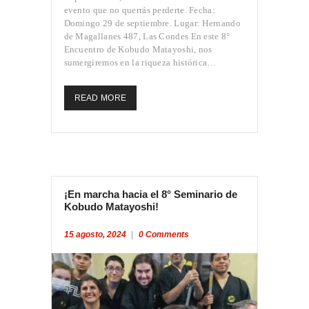
evento que no querrás perderte. Fecha:
Domingo 29 de septiembre. Lugar: Hernando
de Magallanes 487, Las Condes En este 8°
Encuentro de Kobudo Matayoshi, nos
sumergiremos en la riqueza histórica…
READ MORE
¡En marcha hacia el 8° Seminario de
Kobudo Matayoshi!
15 agosto, 2024
0
Comments