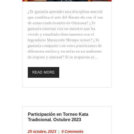
¿Te gustaría aprender una disciplina marcial
que combina el arte del Karate-do con el uso
de armas tradicionales de Okinawa? ¿Te
gustaría entrenar con un maestro que ha
vivido y estudiado directamente con el
legendario Matayoshi Shimpo sensei? ¿Te
gustaría compartir con otros practicantes de
diferentes estilos y escuelas en un ambiente
de respeto y amistad? Si tu respuesta es…
READ MORE
Participación en Torneo Kata
Tradicional. Octubre 2023
25 octubre, 2023
0
Comments