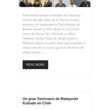
Está semana hemos retomado las clases en
nuestro Hombu Dojo de La Reina, hemos
asistido a la reapertura de Dojo Kiritsu de
Ramiro sensei en Providencia, y al inicio
clases de Karate-do y Kobudo en Dojo
Ganbaru Yuetsu Chile de Diego sensei y
Mishael senpai, ocasión ideal para entregar el
certificado de su nuevo grado en Kobudo de
Diego sensei.…
READ MORE
Un gran Seminario de Matayoshi
Kobudo en Chile