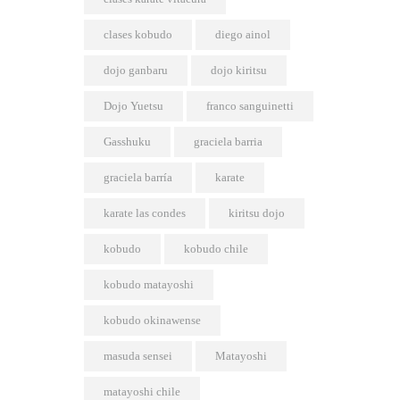
clases kobudo
diego ainol
dojo ganbaru
dojo kiritsu
Dojo Yuetsu
franco sanguinetti
Gasshuku
graciela barria
graciela barría
karate
karate las condes
kiritsu dojo
kobudo
kobudo chile
kobudo matayoshi
kobudo okinawense
masuda sensei
Matayoshi
matayoshi chile