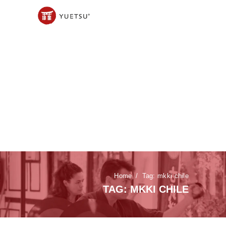
Home
Tag: mkki chile
TAG: MKKI CHILE