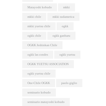
Matayoshi kobudo
mkki
mkki chile
mkki sudamerica
mkki yuetsu chile
ogkk
ogkk chile
ogkk ganbaru
OGKK Jeshinkan Chile
ogkk las condes
ogkk yuetsu
OGKK YUETSU ASSOCIATION
ogkk yuetsu chile
One-Chile OGKK
paolo giglio
seminario kobudo
seminario matayoshi kobudo