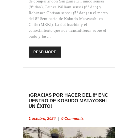
de compartir con Sanguinetti Franco sensei
(9° dan), Gaines William sensei (6° dan) y
Robinson Chrisan sensei (5° dan) en el marco
del 8° Seminario de Kobudo Matayoshi en
Chile (MKKI). La dedicación y el
conocimiento que nos transmitieron sobre el
budo y las…
READ MORE
¡GRACIAS POR HACER DEL 8° ENC
UENTRO DE KOBUDO MATAYOSHI
UN ÉXITO!
1 octubre, 2024
0
Comments