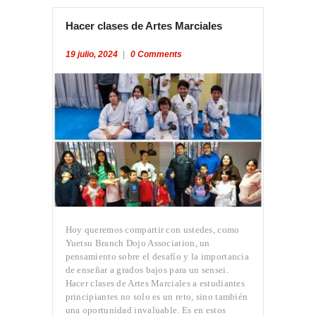
Hacer clases de Artes Marciales
19 julio, 2024
0
Comments
INICIO
PROFESORES
CLASES
CONVENIO
OGKK YUETSU
ASSOCIATION
BLOG
CONTACTO
Hoy queremos compartir con ustedes, como
Yuetsu Branch Dojo Association, un
pensamiento sobre el desafío y la importancia
de enseñar a grados bajos para un sensei.
Hacer clases de Artes Marciales a estudiantes
principiantes no solo es un reto, sino también
una oportunidad invaluable. Es en estos