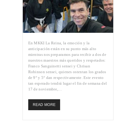
En MKKI La Reina, la emoción y la
anticipación están en su punto más alto
mientras nos preparamos para recibir a dos de
nuestros maestros más queridos y respetados:
Franco Sanguinetti sensei y Chrisan
Robinson sensei, quienes ostentan los grados
de 9° y 5° dan respectivamente. Este evento
tan esperado tendrá lugar el fin de semana del
17 de noviembre,…
READ MORE