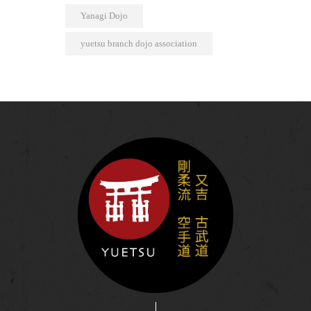
Yanagi Dojo
yuetsu branch dojo association