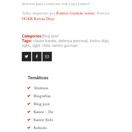
abiertos para comenzar este viaje juntos!
Taller impartido por
Ramiro Guzmán sensei
, director
OGKK Kiritsu Dojo
.
Categories:
Blog post
Tags:
clases karate
,
defensa personal
,
kiritsu dojo
,
ogkk
,
ogkk chile
,
ramiro guzman
Temáticas
Alumnos
Biografías
Blog post
Karate – Do
Karate Kids
Kobudo