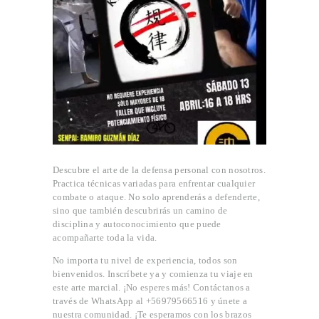
INICIO
PROFESORES
CLASES
CONVENIO
OGKK YUETSU
Descubre el arte de la defensa personal con nosotros.
ASSOCIATION
Practica técnicas variadas para enfrentar cualquier
BLOG
combate o ataque. No solo aprenderás a defenderte,
sino que también descubrirás un camino de
CONTACTO
disciplina y autoconocimiento que puede
acompañarte toda la vida.
No importa tu nivel de experiencia, todos son
bienvenidos. Inscríbete ya y comienza tu viaje en
este arte marcial. ¡No esperes más! Contáctanos a
través de WhatsApp al +56979566516 y únete a
nuestra comunidad. ¡Te esperamos con los brazos