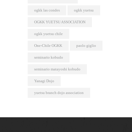
ogkk las condes
ogkk yuetsu
OGKK YUETSU ASSOCIATION
ogkk yuetsu chile
One-Chile OGKK
paolo giglio
seminario kobudo
seminario matayoshi kobudo
Yanagi Dojo
yuetsu branch dojo association