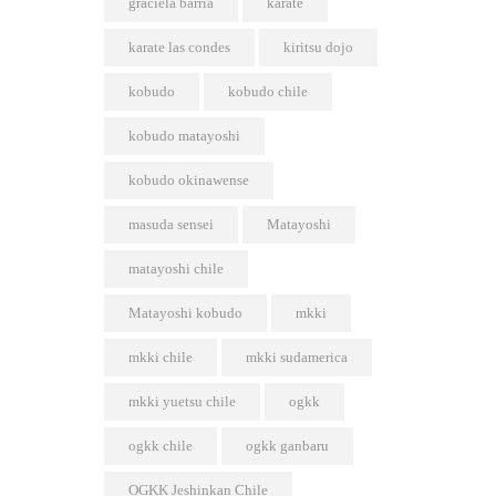
graciela barría
karate
karate las condes
kiritsu dojo
kobudo
kobudo chile
kobudo matayoshi
kobudo okinawense
masuda sensei
Matayoshi
matayoshi chile
Matayoshi kobudo
mkki
mkki chile
mkki sudamerica
mkki yuetsu chile
ogkk
ogkk chile
ogkk ganbaru
OGKK Jeshinkan Chile