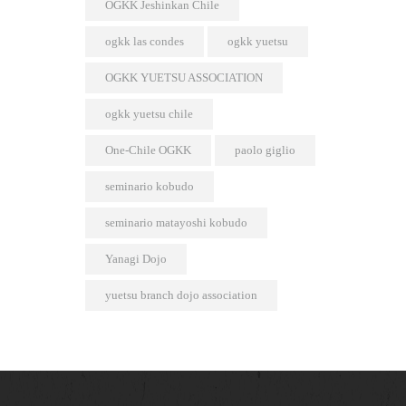
OGKK Jeshinkan Chile
ogkk las condes
ogkk yuetsu
OGKK YUETSU ASSOCIATION
ogkk yuetsu chile
One-Chile OGKK
paolo giglio
seminario kobudo
seminario matayoshi kobudo
Yanagi Dojo
yuetsu branch dojo association