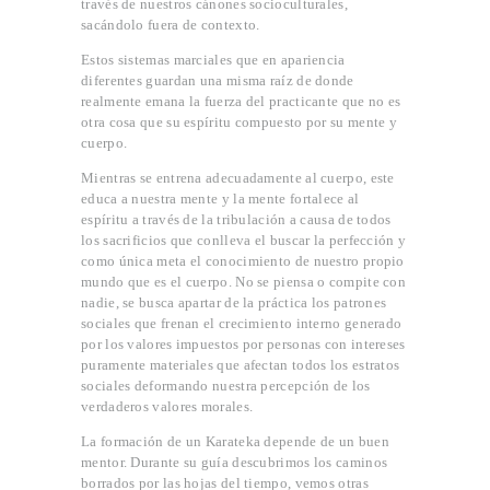
través de nuestros cánones socioculturales,
sacándolo fuera de contexto.
Estos sistemas marciales que en apariencia
diferentes guardan una misma raíz de donde
realmente emana la fuerza del practicante que no es
otra cosa que su espíritu compuesto por su mente y
cuerpo.
Mientras se entrena adecuadamente al cuerpo, este
educa a nuestra mente y la mente fortalece al
espíritu a través de la tribulación a causa de todos
los sacrificios que conlleva el buscar la perfección y
como única meta el conocimiento de nuestro propio
mundo que es el cuerpo. No se piensa o compite con
nadie, se busca apartar de la práctica los patrones
sociales que frenan el crecimiento interno generado
por los valores impuestos por personas con intereses
puramente materiales que afectan todos los estratos
INICIO
sociales deformando nuestra percepción de los
PROFESORES
verdaderos valores morales.
CLASES
La formación de un Karateka depende de un buen
CONVENIO
mentor. Durante su guía descubrimos los caminos
borrados por las hojas del tiempo, vemos otras
OGKK YUETSU