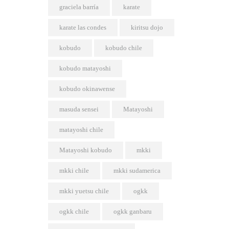
graciela barría
karate
karate las condes
kiritsu dojo
kobudo
kobudo chile
kobudo matayoshi
kobudo okinawense
masuda sensei
Matayoshi
matayoshi chile
Matayoshi kobudo
mkki
mkki chile
mkki sudamerica
mkki yuetsu chile
ogkk
ogkk chile
ogkk ganbaru