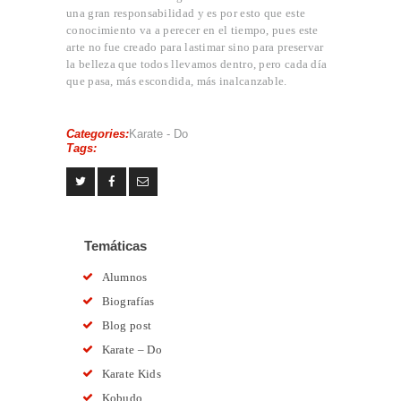
una gran responsabilidad y es por esto que este
conocimiento va a perecer en el tiempo, pues este
arte no fue creado para lastimar sino para preservar
la belleza que todos llevamos dentro, pero cada día
que pasa, más escondida, más inalcanzable.
Categories:
Karate - Do
Tags:
Temáticas
Alumnos
Biografías
Blog post
Karate – Do
Karate Kids
Kobudo