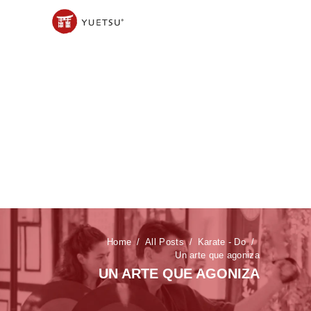
Home
All Posts
Karate - Do
Un arte que agoniza
UN ARTE QUE AGONIZA