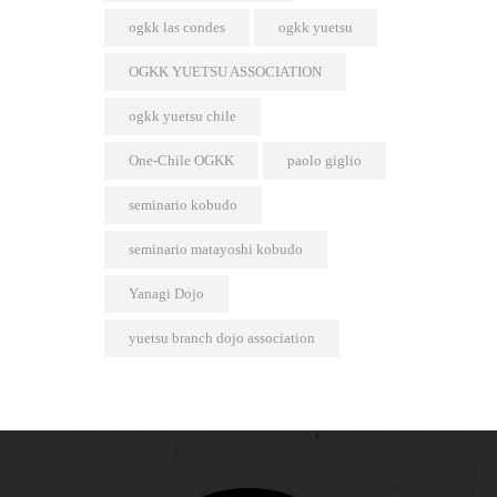
ogkk las condes
ogkk yuetsu
OGKK YUETSU ASSOCIATION
ogkk yuetsu chile
One-Chile OGKK
paolo giglio
seminario kobudo
seminario matayoshi kobudo
Yanagi Dojo
yuetsu branch dojo association