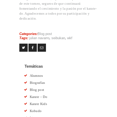
de este torneo, seguros de que continuará
fomentando el crecimiento y la pasión por el karate-
do. Agradecemos a todos por su participación y
dedicación.
Categories:
Blog post
Tags:
julian navarro
,
seibukan
,
wkf
Temáticas
Alumnos
Biografías
Blog post
Karate – Do
Karate Kids
Kobudo