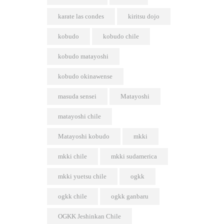
karate las condes
kiritsu dojo
kobudo
kobudo chile
kobudo matayoshi
kobudo okinawense
masuda sensei
Matayoshi
matayoshi chile
Matayoshi kobudo
mkki
mkki chile
mkki sudamerica
mkki yuetsu chile
ogkk
ogkk chile
ogkk ganbaru
OGKK Jeshinkan Chile