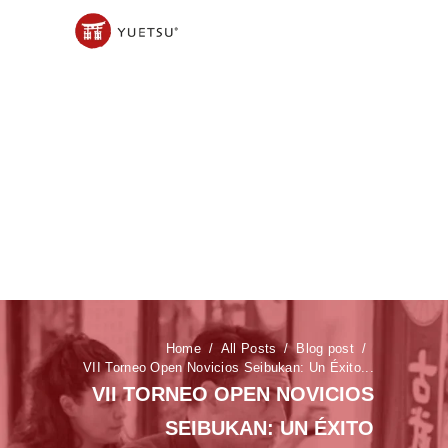
Home
All Posts
Blog post
VII Torneo Open Novicios Seibukan: Un Éxito...
VII TORNEO OPEN NOVICIOS
SEIBUKAN: UN ÉXITO