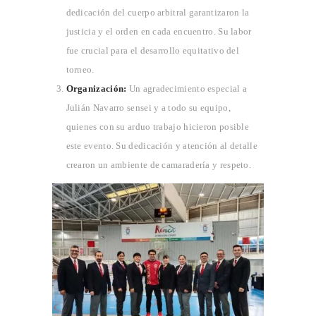
dedicación del cuerpo arbitral garantizaron la
justicia y el orden en cada encuentro. Su labor
fue crucial para el desarrollo equitativo del
INICIO
torneo.
PROFESORES
Organización:
Un agradecimiento especial a
CLASES
Julián Navarro sensei y a todo su equipo,
CONVENIO
quienes con su arduo trabajo hicieron posible
OGKK YUETSU
este evento. Su dedicación y atención al detalle
ASSOCIATION
crearon un ambiente de camaradería y respeto.
BLOG
CONTACTO