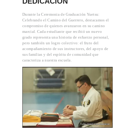
DEDICACIÓN
Durante la Ceremonia de Graduación Yuetsu:
Celebrando el Camino del Guerrero, destacamos el
compromiso de quienes avanzaron en su camino
marcial. Cada estudiante que recibió un nuevo
grado representa una historia de esfuerzo personal,
INICIO
pero también un logro colectivo: el fruto del
acompañamiento de sus instructores, del apoyo de
PROFESORES
sus familias y del espíritu de comunidad que
CLASES
caracteriza a nuestra escuela.
CONVENIO
OGKK YUETSU
ASSOCIATION
BLOG
CONTACTO