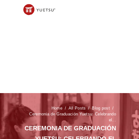
Home
All Posts
Blog post
Ceremonia de Graduación Yuetsu: Celebrando
el...
CEREMONIA DE GRADUACIÓN
YUETSU: CELEBRANDO EL