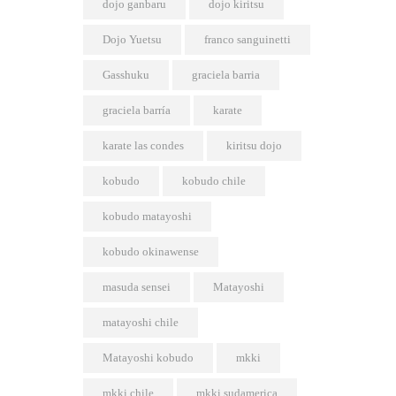
dojo ganbaru
dojo kiritsu
Dojo Yuetsu
franco sanguinetti
Gasshuku
graciela barria
graciela barría
karate
karate las condes
kiritsu dojo
kobudo
kobudo chile
kobudo matayoshi
kobudo okinawense
masuda sensei
Matayoshi
matayoshi chile
Matayoshi kobudo
mkki
mkki chile
mkki sudamerica