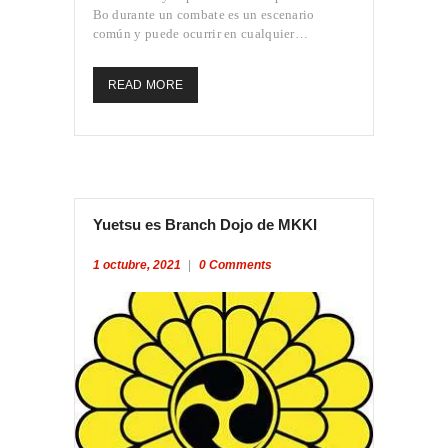
INICIO
Bo durante un combate es un escenario
común y puede ocurrir en cualquier…
PROFESORES
CLASES
READ MORE
CONVENIO
OGKK YUETSU
ASSOCIATION
BLOG
CONTACTO
Yuetsu es Branch Dojo de MKKI
1 octubre, 2021
0
Comments