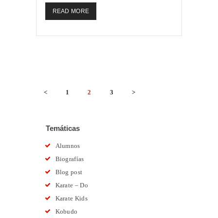
READ MORE
PAGINACIÓN
<
PAGE
1
PAGE
2
PAGE
3
>
DE
ENTRADAS
Temáticas
Alumnos
Biografías
Blog post
Karate – Do
Karate Kids
Kobudo