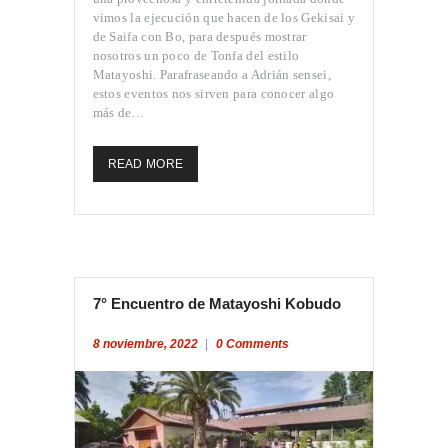
vimos la ejecución que hacen de los Gekisai y
de Saifa con Bo, para después mostrar
nosotros un poco de Tonfa del estilo
Matayoshi. Parafraseando a Adrián sensei,
estos eventos nos sirven para conocer algo
más de…
READ MORE
7° Encuentro de Matayoshi Kobudo
8 noviembre, 2022
0
Comments