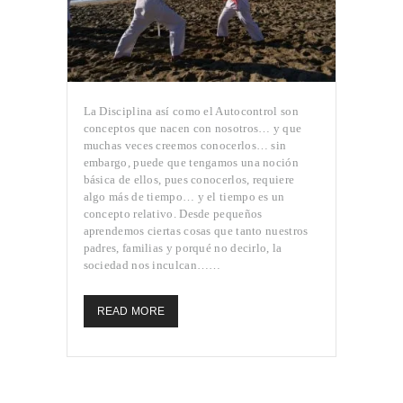
La Disciplina así como el Autocontrol son
conceptos que nacen con nosotros… y que
muchas veces creemos conocerlos… sin
embargo, puede que tengamos una noción
básica de ellos, pues conocerlos, requiere
algo más de tiempo… y el tiempo es un
concepto relativo. Desde pequeños
aprendemos ciertas cosas que tanto nuestros
padres, familias y porqué no decirlo, la
sociedad nos inculcan……
READ MORE