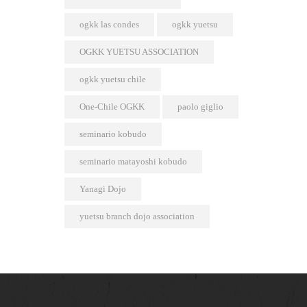
ogkk las condes
ogkk yuetsu
OGKK YUETSU ASSOCIATION
ogkk yuetsu chile
One-Chile OGKK
paolo giglio
seminario kobudo
seminario matayoshi kobudo
Yanagi Dojo
yuetsu branch dojo association