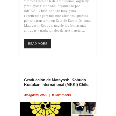
“Primer Open de Kata Tradicional Gojyu Ryu
y Matayoshi Kobudo” organizado por
IMGKA – Chile. Fue una muy grata
experiencia para nuestros alumnos, quienes
participaron tanto en Kata de Karate-Do como
Matayoshi Kobudo, una de las formas más
antiguas y tradicionales de arte marcial…
READ MORE
Graduación de Matayoshi Kobudo
Kodokan International (MKKI) Chile.
30 agosto, 2023
0
Comments