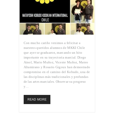
Con mucho cariño venimos a felicitar a
nuestros queridos alumnos de MKKI Chile
que ayer se graduaron, marcando un hito
importante en su trayectoria marcial. Diego
Ainol, Mario Muñoz, Vicente Muñoz, Mateo
Altamirano y Rosario Gigoux han demostrado
compromiso en el camino del Kobudo, una de
las disciplinas más tradicionales y profundas
de las artes marciales. Observar su progreso
y…
READ MORE