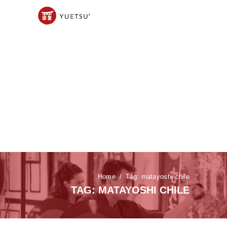
Home
Tag: matayoshi chile
TAG: MATAYOSHI CHILE