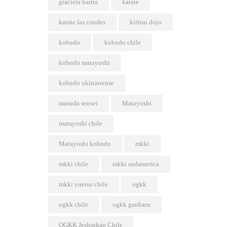
graciela barría
karate
karate las condes
kiritsu dojo
kobudo
kobudo chile
kobudo matayoshi
kobudo okinawense
masuda sensei
Matayoshi
matayoshi chile
Matayoshi kobudo
mkki
mkki chile
mkki sudamerica
mkki yuetsu chile
ogkk
ogkk chile
ogkk ganbaru
OGKK Jeshinkan Chile